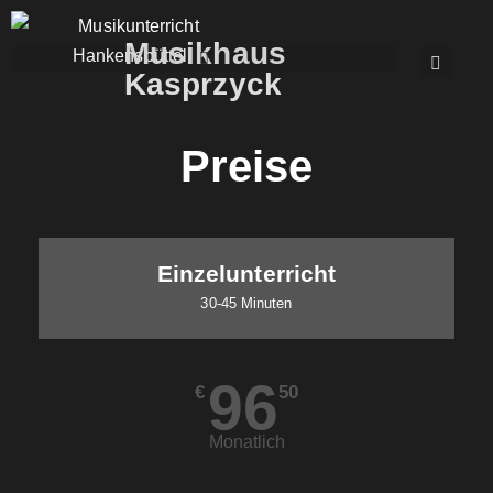
Musikhaus
Kasprzyck
Preise
Einzelunterricht
30-45 Minuten
96
€
50
Monatlich