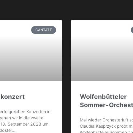
CANTATE
zkonzert
Wolfenbütteler
Sommer-Orchest
rfolgreichen Konzerten in
gehen wir in die zweite
Mal wieder Orchesterluft 
 10. September 2023 um
Claudia Kasprzyck probt m
Kloster
…
Wolfenbütteler Sommer-Orc