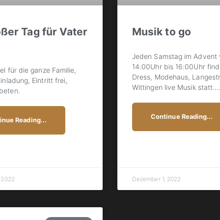
oßer Tag für Vater
Musik to go
Jeden Samstag im Advent 
14:00Uhr bis 16:00Uhr finde
el für die ganze Familie,
Dress, Modehaus, Langestr
inladung, Eintritt frei,
Wittingen live Musik statt.
beten.
Continue Reading...
inue Reading...
 2022
Dezember 1, 2022