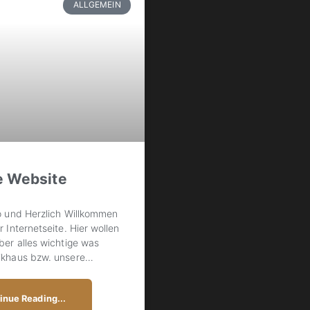
ALLGEMEIN
e Website
o und Herzlich Willkommen
r Internetseite. Hier wollen
ber alles wichtige was
ikhaus bzw. unsere
…
inue Reading...