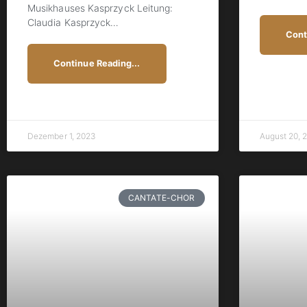
Musikhauses Kasprzyck Leitung:
Claudia Kasprzyck
…
Cont
Continue Reading...
Dezember 1, 2023
August 20, 
CANTATE-CHOR