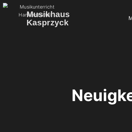
Musikhaus
M
Kasprzyck
Neuigk