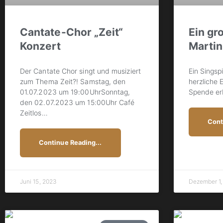
Cantate-Chor „Zeit“
Ein gr
Konzert
Martin
Der Cantate Chor singt und musiziert
Ein Singspi
zum Thema Zeit?! Samstag, den
herzliche E
01.07.2023 um 19:00UhrSonntag,
Spende er
den 02.07.2023 um 15:00Uhr Café
Zeitlos
…
Cont
Continue Reading...
Juni 15, 2023
Dezember 1,