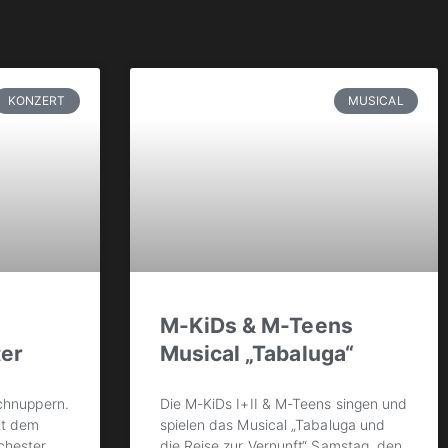
KONZERT
MUSICAL
M-KiDs & M-Teens
er
Musical „Tabaluga“
schnuppern.
Die M-KiDs I+II & M-Teens singen und
it dem
spielen das Musical „Tabaluga und
hester.
die Reise zur Vernunft“ Samstag, den