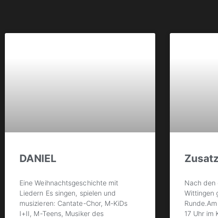
DANIEL
Zusat
Eine Weihnachtsgeschichte mit
Nach den e
Liedern Es singen, spielen und
Wittingen 
musizieren: Cantate-Chor, M-KiDs
Runde.Am
I+II, M-Teens, Musiker des
17 Uhr im 