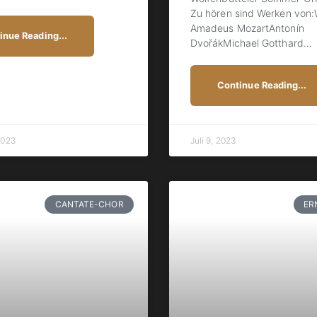
Zu hören sind Werken von:
Amadeus MozartAntonín
inue Reading...
DvořákMichael Gotthard
…
Continue Reading...
2023
Juli 9, 2023
CANTATE-CHOR
ER